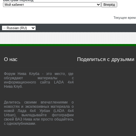
Быстрый переход
Текущее врем
О нас
Поделиться с друзьями
Форум Нива Клуба - это место, где
обсуждают материалы с
информационного сайта LADA 4x4
Нива Клуб.
Делитесь своими впечатлениями о
новостях и эксклюзивных материала о
новой Лада 4х4 Урбан (LADA 4x4
Urban), выкладывайте фотографии
своей ВАЗ Нива или просто общайтесь
с одноклубниками.