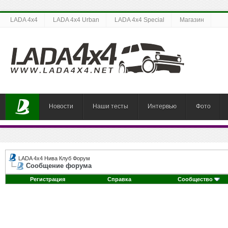
LADA 4x4
LADA 4x4 Urban
LADA 4x4 Special
Магазин
Новости
Наши тесты
Интервью
Фото
LADA 4x4 Нива Клуб Форум
Сообщение форума
Регистрация
Справка
Сообщество