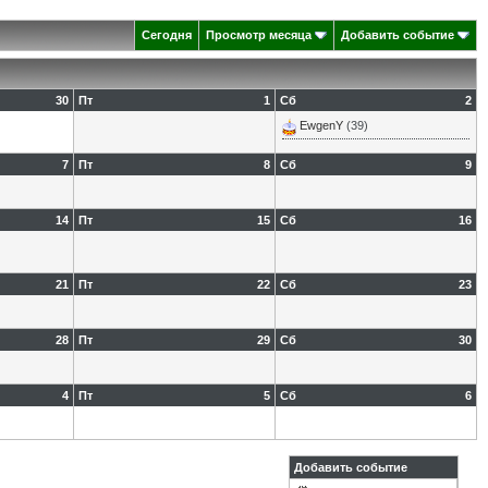
Сегодня
Просмотр месяца
Добавить событие
30
Пт
1
Сб
2
EwgenY
(39)
7
Пт
8
Сб
9
14
Пт
15
Сб
16
21
Пт
22
Сб
23
28
Пт
29
Сб
30
4
Пт
5
Сб
6
Добавить событие