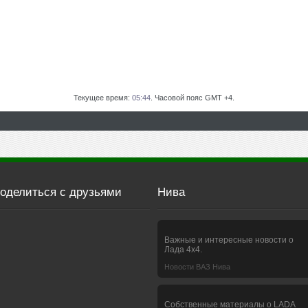
Текущее время:
05:44
. Часовой пояс GMT +4.
оделиться с друзьями
Нива
Важные и интересные новости о
Лада 4х4.
Новости ВАЗ Нива
Собственные материалы о LADA