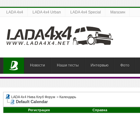
LADA 4x4
LADA 4x4 Urban
LADA 4x4 Special
Магазин
Новости
Наши тесты
Интервью
Фото
LADA 4x4 Нива Клуб Форум
>
Календарь
Default Calendar
Регистрация
Справка