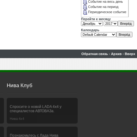
Событие на весь день
Событие на период
Периодическое событие
Перейти к месяцу
Календарь
Обратная связь
-
Архив
-
Вверх
Нива Клуб
Спросите о новой LADA 4x4 у
специалистов АВТОВАЗа.
Нива 4х4
Познакомьтесь с Лада Нива