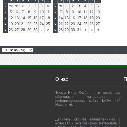
В
П
В
С
Ч
П
С
В
П
В
С
Ч
П
С
1
2
3
4
1
2
3
4
5
6
>
29
30
31
>
31
5
6
7
8
9
10
11
7
8
9
10
11
12
13
>
>
12
13
14
15
16
17
18
14
15
16
17
18
19
20
>
>
19
20
21
22
23
24
25
21
22
23
24
25
26
27
>
>
26
27
28
29
30
28
29
30
31
>
1
2
>
1
2
3
О нас
П
Форум Нива Клуба - это место, где
обсуждают материалы с
информационного сайта LADA 4x4
Нива Клуб.
Делитесь своими впечатлениями о
новостях и эксклюзивных материала о