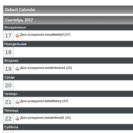
Default Calendar
Сентябрь 2017
Воскресенье
17
Дни рождения
usuallately3
(27)
Понедельник
18
Вторник
19
Дни рождения
tombchoice1
(31)
Среда
20
Четверг
21
Дни рождения
beliefberry
(27)
Пятница
22
Дни рождения
tenderfood1
(31)
Суббота