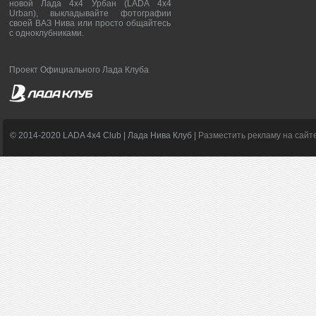
новой Лада 4х4 Урбан (LADA 4x4
Urban), выкладывайте фотографии
своей ВАЗ Нива или просто общайтесь
с одноклубниками.
Проект Официального Лада Клуба
© 2014-2020 LADA 4x4 Club | Лада Нива Клуб |
Разместить рекламу на сайт