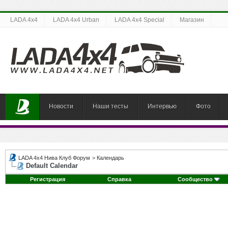
LADA 4x4
LADA 4x4 Urban
LADA 4x4 Special
Магазин
Новости
Наши тесты
Интервью
Фото
LADA 4x4 Нива Клуб Форум
>
Календарь
Default Calendar
Регистрация
Справка
Сообщество