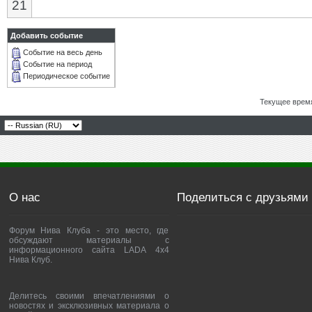
21
Добавить событие
Событие на весь день
Событие на период
Периодическое событие
Текущее врем
О нас
Поделиться с друзьями
Форум Нива Клуба - это место, где
обсуждают материалы с
информационного сайта LADA 4x4
Нива Клуб.
Делитесь своими впечатлениями о
новостях и эксклюзивных материала о