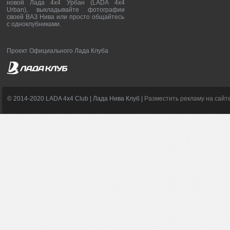
новой Лада 4х4 Урбан (LADA 4x4
Urban), выкладывайте фотографии
своей ВАЗ Нива или просто общайтесь
с одноклубниками.
Проект Официального Лада Клуба
© 2014-2020 LADA 4x4 Club | Лада Нива Клуб |
Разместить рекламу на сайт