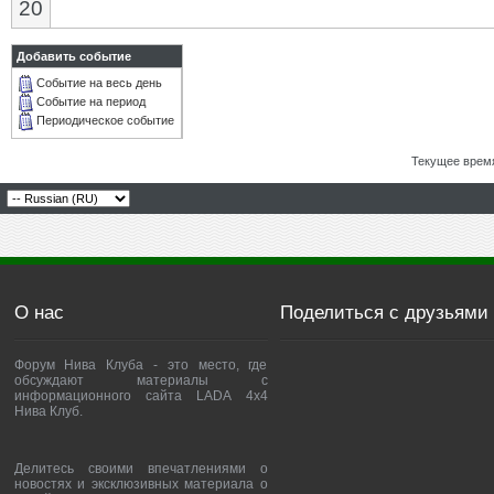
20
Добавить событие
Событие на весь день
Событие на период
Периодическое событие
Текущее врем
О нас
Поделиться с друзьями
Форум Нива Клуба - это место, где
обсуждают материалы с
информационного сайта LADA 4x4
Нива Клуб.
Делитесь своими впечатлениями о
новостях и эксклюзивных материала о