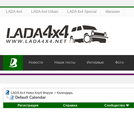
LADA 4x4
LADA 4x4 Urban
LADA 4x4 Special
Магазин
Новости
Наши тесты
Интервью
Фото
LADA 4x4 Нива Клуб Форум
>
Календарь
Default Calendar
Регистрация
Справка
Сообщество