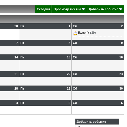
Сегодня
Просмотр месяца
Добавить событие
30
Пт
1
Сб
2
EwgenY
(39)
7
Пт
8
Сб
9
14
Пт
15
Сб
16
21
Пт
22
Сб
23
28
Пт
29
Сб
30
4
Пт
5
Сб
6
Добавить событие