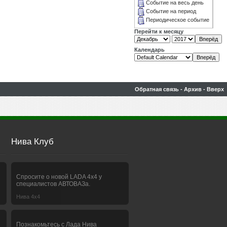
Событие на весь день
Событие на период
Периодическое событие
Перейти к месяцу
Календарь
Обратная связь
-
Архив
-
Вверх
Нива Клуб
Спросите о новой LADA 4x4 у
специалистов АВТОВАЗа.
Нива 4х4
Познакомьтесь с Лада Нива