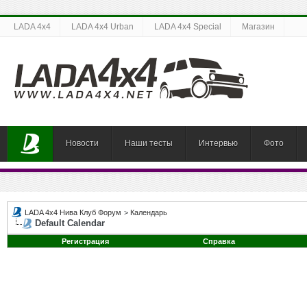
LADA 4x4
LADA 4x4 Urban
LADA 4x4 Special
Магазин
Новости
Наши тесты
Интервью
Фото
LADA 4x4 Нива Клуб Форум
>
Календарь
Default Calendar
Регистрация
Справка