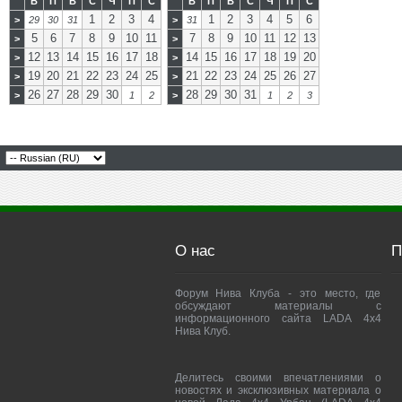
В
П
В
С
Ч
П
С
В
П
В
С
Ч
П
С
1
2
3
4
1
2
3
4
5
6
>
29
30
31
>
31
5
6
7
8
9
10
11
7
8
9
10
11
12
13
>
>
12
13
14
15
16
17
18
14
15
16
17
18
19
20
>
>
19
20
21
22
23
24
25
21
22
23
24
25
26
27
>
>
26
27
28
29
30
28
29
30
31
>
1
2
>
1
2
3
О нас
П
Форум Нива Клуба - это место, где
обсуждают материалы с
информационного сайта LADA 4x4
Нива Клуб.
Делитесь своими впечатлениями о
новостях и эксклюзивных материала о