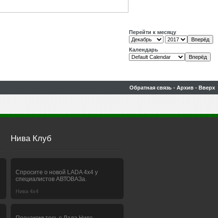
Перейти к месяцу
Календарь
Обратная связь
-
Архив
-
Вверх
Нива Клуб
Спросите о новой LADA 4x4 у
специалистов АВТОВАЗа.
Нива 4х4