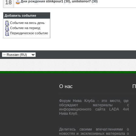
18
Дни рождения
stinkpour1
(30),
uniteterror7
(30)
Добавить событие
Событие на весь день
Событие на период
Периодическое событие
О нас
П
Форум Нива Клуба - это место, где
обсуждают материалы с
информационного сайта LADA 4x4
Нива Клуб.
Делитесь своими впечатлениями о
новостях и эксклюзивных материала о