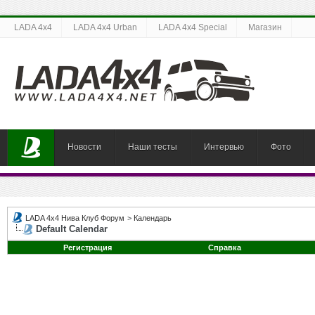
LADA 4x4
LADA 4x4 Urban
LADA 4x4 Special
Магазин
Новости
Наши тесты
Интервью
Фото
LADA 4x4 Нива Клуб Форум
>
Календарь
Default Calendar
Регистрация
Справка