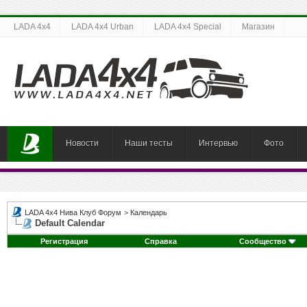
LADA 4x4
LADA 4x4 Urban
LADA 4x4 Special
Магазин
Новости
Наши тесты
Интервью
Фото
LADA 4x4 Нива Клуб Форум
>
Календарь
Default Calendar
Регистрация
Справка
Сообщество