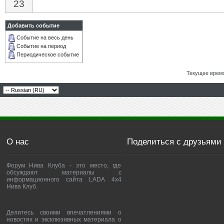
23
Добавить событие
Событие на весь день
Событие на период
Периодическое событие
Текущее врем
О нас
Поделиться с друзьями
Форум Нива Клуба - это место, где
обсуждают материалы с
информационного сайта LADA 4x4
Нива Клуб.
Делитесь своими впечатлениями о
новостях и эксклюзивных материала о