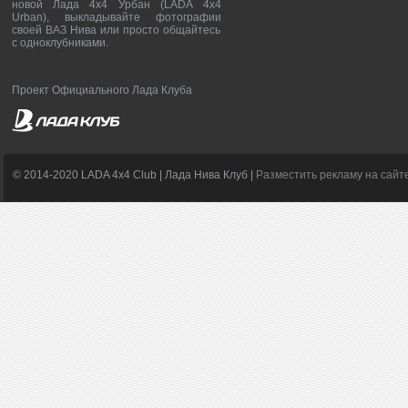
новой Лада 4х4 Урбан (LADA 4x4
Urban), выкладывайте фотографии
своей ВАЗ Нива или просто общайтесь
с одноклубниками.
Проект Официального Лада Клуба
© 2014-2020 LADA 4x4 Club | Лада Нива Клуб |
Разместить рекламу на сайт