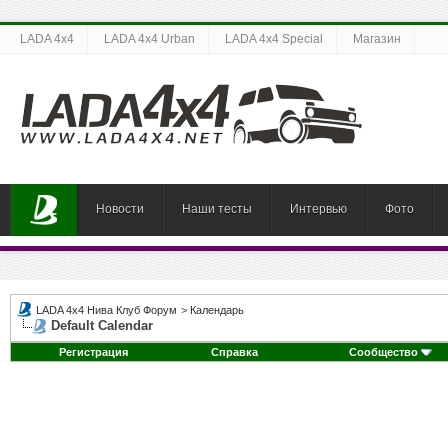
LADA 4x4
LADA 4x4 Urban
LADA 4x4 Special
Магазин
Новости
Наши тесты
Интервью
Фото
LADA 4x4 Нива Клуб Форум
>
Календарь
Default Calendar
Регистрация
Справка
Сообщество