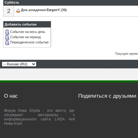
Суббота
2
Дни рождения
EwgenY
(39)
Добавить событие
Событие на весь день
Событие на период
Периодическое событие
Текущее врем
О нас
Поделиться с друзьями
Форум Нива Клуба - это место, где
обсуждают материалы с
информационного сайта LADA 4x4
Нива Клуб.