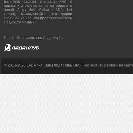
Делитесь своими впечатлениями о
новостях и эксклюзивных материала о
новой Лада 4х4 Урбан (LADA 4x4
Urban), выкладывайте фотографии
своей ВАЗ Нива или просто общайтесь
с одноклубниками.
Проект Официального Лада Клуба
© 2014-2020 LADA 4x4 Club | Лада Нива Клуб |
Разместить рекламу на сайт