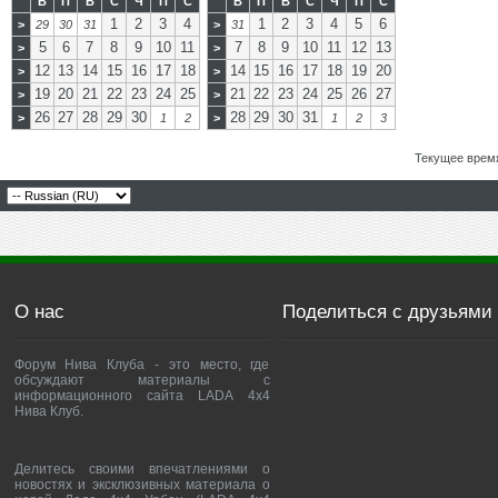
В
П
В
С
Ч
П
С
В
П
В
С
Ч
П
С
1
2
3
4
1
2
3
4
5
6
>
29
30
31
>
31
5
6
7
8
9
10
11
7
8
9
10
11
12
13
>
>
12
13
14
15
16
17
18
14
15
16
17
18
19
20
>
>
19
20
21
22
23
24
25
21
22
23
24
25
26
27
>
>
26
27
28
29
30
28
29
30
31
>
1
2
>
1
2
3
Текущее врем
О нас
Поделиться с друзьями
Форум Нива Клуба - это место, где
обсуждают материалы с
информационного сайта LADA 4x4
Нива Клуб.
Делитесь своими впечатлениями о
новостях и эксклюзивных материала о