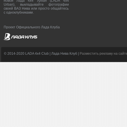
новой Лада 4х4 Урбан (LADA 4x4
Urban), выкладывайте фотографии
своей ВАЗ Нива или просто общайтесь
с одноклубниками.
Проект Официального Лада Клуба
© 2014-2020 LADA 4x4 Club | Лада Нива Клуб |
Разместить рекламу на сайт