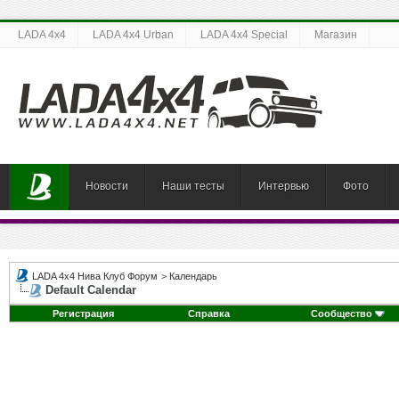
LADA 4x4
LADA 4x4 Urban
LADA 4x4 Special
Магазин
Новости
Наши тесты
Интервью
Фото
LADA 4x4 Нива Клуб Форум
>
Календарь
Default Calendar
Регистрация
Справка
Сообщество