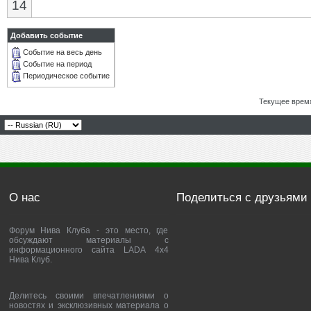
14
Добавить событие
Событие на весь день
Событие на период
Периодическое событие
Текущее врем
О нас
Поделиться с друзьями
Форум Нива Клуба - это место, где
обсуждают материалы с
информационного сайта LADA 4x4
Нива Клуб.
Делитесь своими впечатлениями о
новостях и эксклюзивных материала о