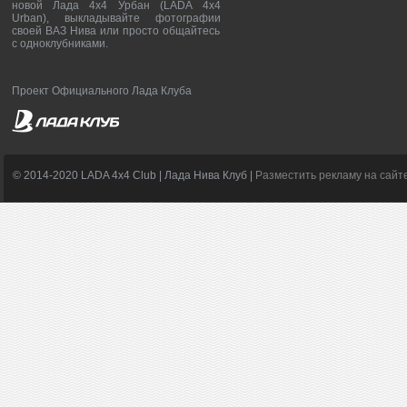
новой Лада 4х4 Урбан (LADA 4x4
Urban), выкладывайте фотографии
своей ВАЗ Нива или просто общайтесь
с одноклубниками.
Проект Официального Лада Клуба
© 2014-2020 LADA 4x4 Club | Лада Нива Клуб |
Разместить рекламу на сайт