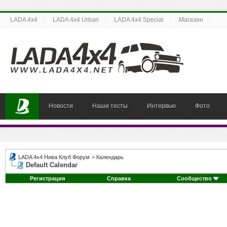
LADA 4x4
LADA 4x4 Urban
LADA 4x4 Special
Магазин
Новости
Наши тесты
Интервью
Фото
LADA 4x4 Нива Клуб Форум
>
Календарь
Default Calendar
Регистрация
Справка
Сообщество