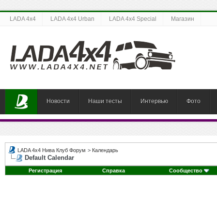
LADA 4x4
LADA 4x4 Urban
LADA 4x4 Special
Магазин
Новости
Наши тесты
Интервью
Фото
LADA 4x4 Нива Клуб Форум
>
Календарь
Default Calendar
Регистрация
Справка
Сообщество