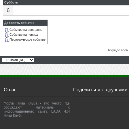
Суббота
6
Добавить событие
Событие на весь день
Событие на период
Периодическое событие
Текущее врем
О нас
Поделиться с друзьями
Форум Нива Клуба - это место, где
обсуждают материалы с
информационного сайта LADA 4x4
Нива Клуб.