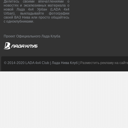
Делитесь своими впечатлениями о
новостях и эксклюзивных материала о
новой Лада 4х4 Урбан (LADA 4x4
Urban), выкладывайте фотографии
своей ВАЗ Нива или просто общайтесь
с одноклубниками.
Проект Официального Лада Клуба
© 2014-2020 LADA 4x4 Club | Лада Нива Клуб |
Разместить рекламу на сайт