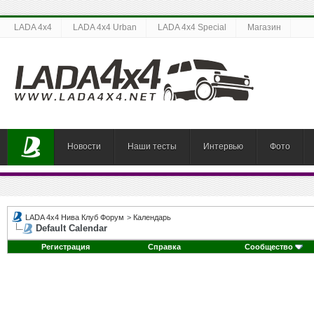
LADA 4x4
LADA 4x4 Urban
LADA 4x4 Special
Магазин
Новости
Наши тесты
Интервью
Фото
LADA 4x4 Нива Клуб Форум
>
Календарь
Default Calendar
Регистрация
Справка
Сообщество