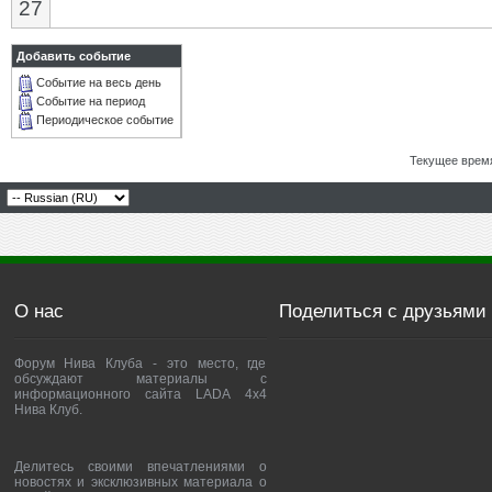
27
Добавить событие
Событие на весь день
Событие на период
Периодическое событие
Текущее врем
О нас
Поделиться с друзьями
Форум Нива Клуба - это место, где
обсуждают материалы с
информационного сайта LADA 4x4
Нива Клуб.
Делитесь своими впечатлениями о
новостях и эксклюзивных материала о