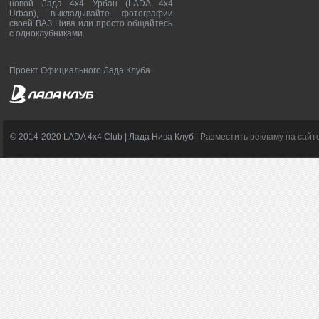
новой Лада 4х4 Урбан (LADA 4x4
Urban), выкладывайте фотографии
своей ВАЗ Нива или просто общайтесь
с одноклубниками.
Проект Официального Лада Клуба
© 2014-2020 LADA 4x4 Club | Лада Нива Клуб |
Разместить рекламу на сайт