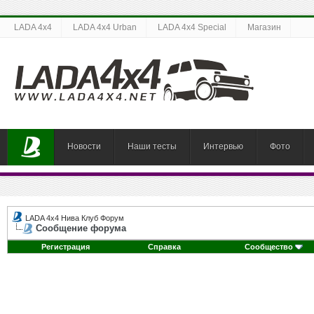
LADA 4x4
LADA 4x4 Urban
LADA 4x4 Special
Магазин
Новости
Наши тесты
Интервью
Фото
LADA 4x4 Нива Клуб Форум
Сообщение форума
Регистрация
Справка
Сообщество