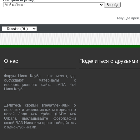
Быстрый переход
Текущее врем
О нас
Поделиться с друзьями
Форум Нива Клуба - это место, где
обсуждают материалы с
информационного сайта LADA 4x4
Нива Клуб.
Делитесь своими впечатлениями о
новостях и эксклюзивных материала о
новой Лада 4х4 Урбан (LADA 4x4
Urban), выкладывайте фотографии
своей ВАЗ Нива или просто общайтесь
с одноклубниками.