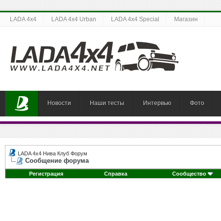
LADA 4x4
LADA 4x4 Urban
LADA 4x4 Special
Магазин
Новости
Наши тесты
Интервью
Фото
LADA 4x4 Нива Клуб Форум
Сообщение форума
Регистрация
Справка
Сообщество