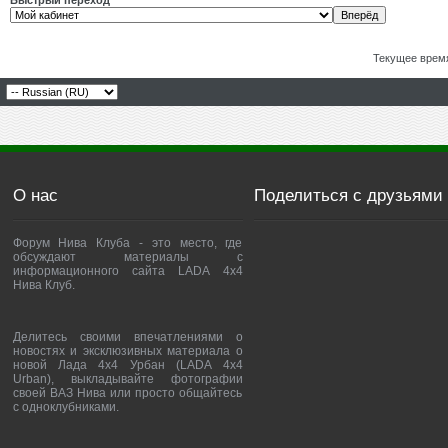
Быстрый переход
Текущее врем
О нас
Поделиться с друзьями
Форум Нива Клуба - это место, где
обсуждают материалы с
информационного сайта LADA 4x4
Нива Клуб.
Делитесь своими впечатлениями о
новостях и эксклюзивных материала о
новой Лада 4х4 Урбан (LADA 4x4
Urban), выкладывайте фотографии
своей ВАЗ Нива или просто общайтесь
с одноклубниками.