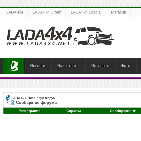
LADA 4x4
LADA 4x4 Urban
LADA 4x4 Special
Магазин
Новости
Наши тесты
Интервью
Фото
LADA 4x4 Нива Клуб Форум
Сообщение форума
Регистрация
Справка
Сообщество