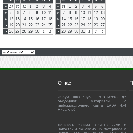
В
П
В
С
Ч
П
С
В
П
В
С
Ч
П
С
1
2
3
4
1
2
3
4
5
6
>
29
30
31
>
31
5
6
7
8
9
10
11
7
8
9
10
11
12
13
>
>
12
13
14
15
16
17
18
14
15
16
17
18
19
20
>
>
19
20
21
22
23
24
25
21
22
23
24
25
26
27
>
>
26
27
28
29
30
28
29
30
31
>
1
2
>
1
2
3
О нас
П
Форум Нива Клуба - это место, где
обсуждают материалы с
информационного сайта LADA 4x4
Нива Клуб.
Делитесь своими впечатлениями о
новостях и эксклюзивных материала о