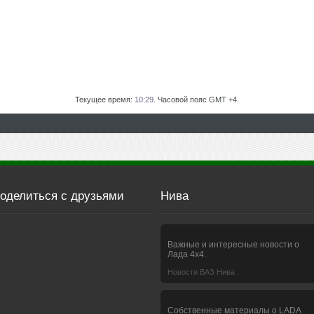
Текущее время:
10:29
. Часовой пояс GMT +4.
оделиться с друзьями
Нива
Важные и интересные новости о
Лада 4х4.
Новости ВАЗ Нива
Собственные материалы о LADA