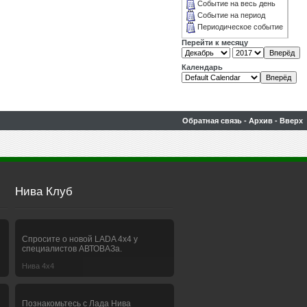
Событие на весь день
Событие на период
Периодическое событие
Перейти к месяцу
Календарь
Обратная связь
-
Архив
-
Вверх
Нива Клуб
Спросите о новой LADA 4x4 у
специалистов АВТОВАЗа.
Нива 4х4
Познакомьтесь с Лада Нива