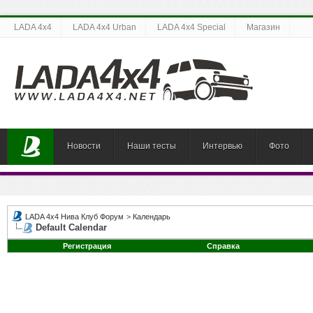
LADA 4x4
LADA 4x4 Urban
LADA 4x4 Special
Магазин
Новости
Наши тесты
Интервью
Фото
LADA 4x4 Нива Клуб Форум
>
Календарь
Default Calendar
Регистрация
Справка