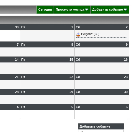
Сегодня
Просмотр месяца
Добавить событие
30
Пт
1
Сб
2
EwgenY
(39)
7
Пт
8
Сб
9
14
Пт
15
Сб
16
21
Пт
22
Сб
23
28
Пт
29
Сб
30
4
Пт
5
Сб
6
Добавить событие