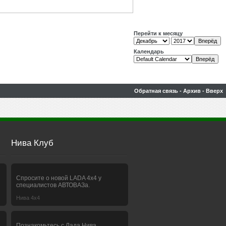
Перейти к месяцу
Календарь
Обратная связь
-
Архив
-
Вверх
Нива Клуб
Спросите о новой LADA 4x4 у
специалистов АВТОВАЗа.
Нива 4х4
Познакомьтесь с Лада Нива