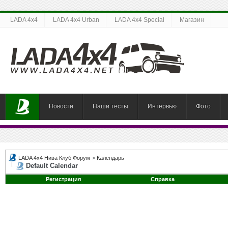
LADA 4x4
LADA 4x4 Urban
LADA 4x4 Special
Магазин
Новости
Наши тесты
Интервью
Фото
LADA 4x4 Нива Клуб Форум
>
Календарь
Default Calendar
Регистрация
Справка