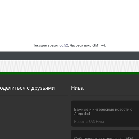
Текущее время:
06:52
. Часовой пояс GMT +4.
оделиться с друзьями
Нива
Важные и интересные новости о
Лада 4х4.
Новости ВАЗ Нива
Собственные материалы о LADA