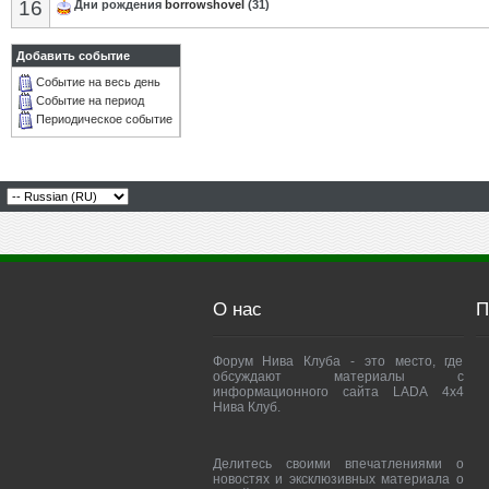
16
Дни рождения
borrowshovel
(31)
Добавить событие
Событие на весь день
Событие на период
Периодическое событие
О нас
П
Форум Нива Клуба - это место, где
обсуждают материалы с
информационного сайта LADA 4x4
Нива Клуб.
Делитесь своими впечатлениями о
новостях и эксклюзивных материала о