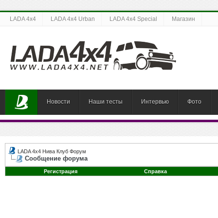
LADA 4x4
LADA 4x4 Urban
LADA 4x4 Special
Магазин
Новости
Наши тесты
Интервью
Фото
LADA 4x4 Нива Клуб Форум
Сообщение форума
Регистрация
Справка