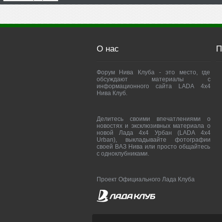
О нас
П
Форум Нива Клуба - это место, где
обсуждают материалы с
информационного сайта LADA 4x4
Нива Клуб.
Делитесь своими впечатлениями о
новостях и эксклюзивных материала о
новой Лада 4х4 Урбан (LADA 4x4
Urban), выкладывайте фотографии
своей ВАЗ Нива или просто общайтесь
с одноклубниками.
Проект Официального Лада Клуба