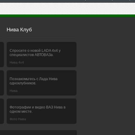
Нива Клуб
Спросите о новой LADA 4x4 у
специалистов АВТОВАЗа.
Нива 4х4
Познакомьтесь с Лада Нива
одноклубников.
Нива
Фотографии и видео ВАЗ Нива в
одном месте.
Фото Нива