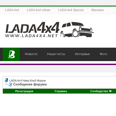
LADA 4x4
LADA 4x4 Urban
LADA 4x4 Special
Магазин
Новости
Наши тесты
Интервью
Фото
LADA 4x4 Нива Клуб Форум
Сообщение форума
Регистрация
Справка
Сообщество