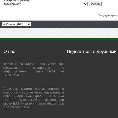
Быстрый переход
Текущее врем
О нас
Поделиться с друзьями
Форум Нива Клуба - это место, где
обсуждают материалы с
информационного сайта LADA 4x4
Нива Клуб.
Делитесь своими впечатлениями о
новостях и эксклюзивных материала о
новой Лада 4х4 Урбан (LADA 4x4
Urban), выкладывайте фотографии
своей ВАЗ Нива или просто общайтесь
с одноклубниками.