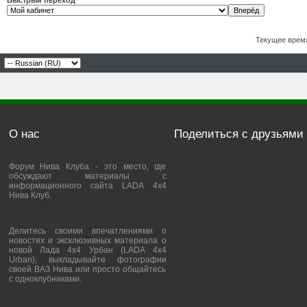
Быстрый переход
Текущее врем
О нас
Поделиться с друзьями
Форум Нива Клуба - это место, где
обсуждают материалы с
информационного сайта LADA 4x4
Нива Клуб.
Делитесь своими впечатлениями о
новостях и эксклюзивных материала о
новой Лада 4х4 Урбан (LADA 4x4
Urban), выкладывайте фотографии
своей ВАЗ Нива или просто общайтесь
с одноклубниками.