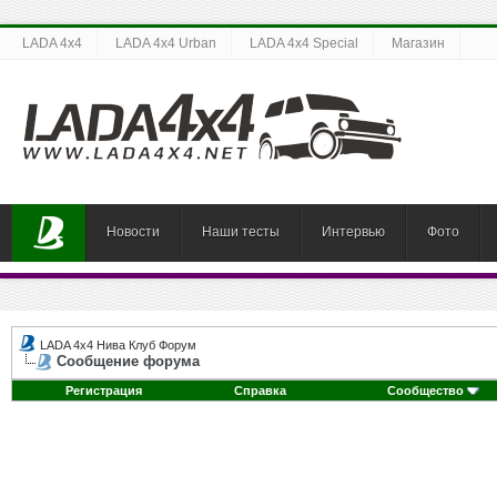
LADA 4x4
LADA 4x4 Urban
LADA 4x4 Special
Магазин
Новости
Наши тесты
Интервью
Фото
LADA 4x4 Нива Клуб Форум
Сообщение форума
Регистрация
Справка
Сообщество