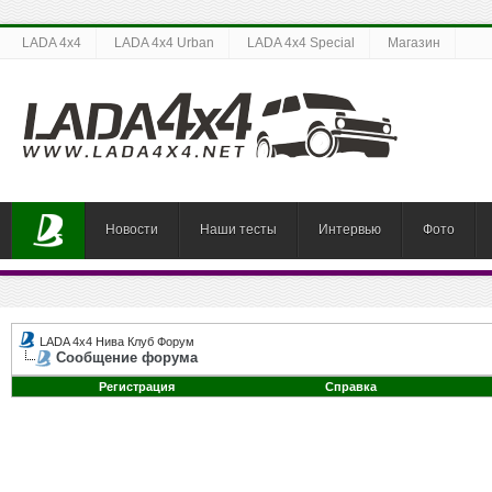
LADA 4x4
LADA 4x4 Urban
LADA 4x4 Special
Магазин
Новости
Наши тесты
Интервью
Фото
LADA 4x4 Нива Клуб Форум
Сообщение форума
Регистрация
Справка