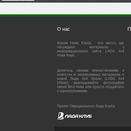
О нас
П
Форум Нива Клуба - это место, где
обсуждают материалы с
информационного сайта LADA 4x4
Нива Клуб.
Делитесь своими впечатлениями о
новостях и эксклюзивных материала о
новой Лада 4х4 Урбан (LADA 4x4
Urban), выкладывайте фотографии
своей ВАЗ Нива или просто общайтесь
с одноклубниками.
Проект Официального Лада Клуба