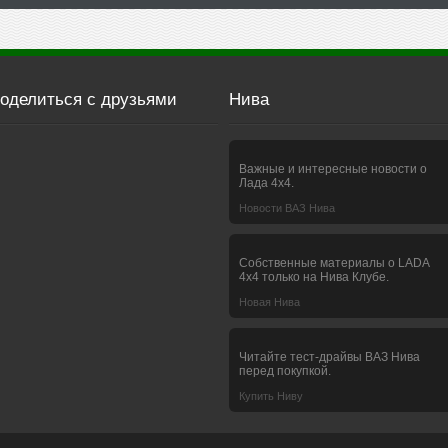
оделиться с друзьями
Нива
Важные и интересные новости о
Лада 4х4.
Новости ВАЗ Нива
Собственные материалы о LADA
4x4 только на Нива Клубе.
Новая Нива
Читайте тест-драйвы ВАЗ Нива
перед покупкой.
Купить Ниву