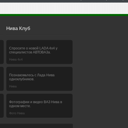
Нива Клуб
Спросите о новой LADA 4x4 у
специалистов АВТОВАЗа.
Нива 4х4
Познакомьтесь с Лада Нива
одноклубников.
Нива
Фотографии и видео ВАЗ Нива в
одном месте.
Фото Нива