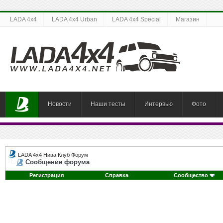
LADA 4x4
LADA 4x4 Urban
LADA 4x4 Special
Магазин
Новости
Наши тесты
Интервью
Фото
LADA 4x4 Нива Клуб Форум
Сообщение форума
Регистрация
Справка
Сообщество