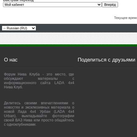
Быстрый переход
Текущее врем
О нас
Поделиться с друзьями
Форум Нива Клуба - это место, где
обсуждают материалы с
информационного сайта LADA 4x4
Нива Клуб.
Делитесь своими впечатлениями о
новостях и эксклюзивных материала о
новой Лада 4х4 Урбан (LADA 4x4
Urban), выкладывайте фотографии
своей ВАЗ Нива или просто общайтесь
с одноклубниками.