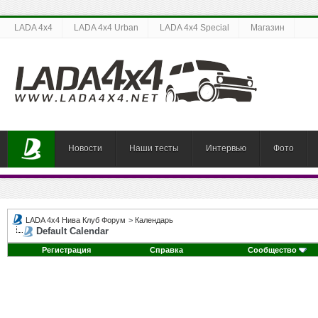
LADA 4x4
LADA 4x4 Urban
LADA 4x4 Special
Магазин
Новости
Наши тесты
Интервью
Фото
LADA 4x4 Нива Клуб Форум
>
Календарь
Default Calendar
Регистрация
Справка
Сообщество