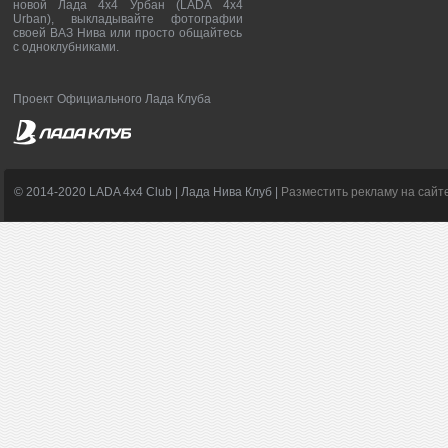
новой Лада 4х4 Урбан (LADA 4x4
Urban), выкладывайте фотографии
своей ВАЗ Нива или просто общайтесь
с одноклубниками.
Проект Официального Лада Клуба
© 2014-2020 LADA 4x4 Club | Лада Нива Клуб |
Разместить рекламу на сайт