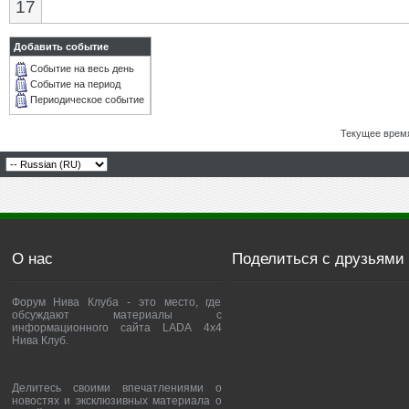
17
Добавить событие
Событие на весь день
Событие на период
Периодическое событие
Текущее врем
О нас
Поделиться с друзьями
Форум Нива Клуба - это место, где
обсуждают материалы с
информационного сайта LADA 4x4
Нива Клуб.
Делитесь своими впечатлениями о
новостях и эксклюзивных материала о