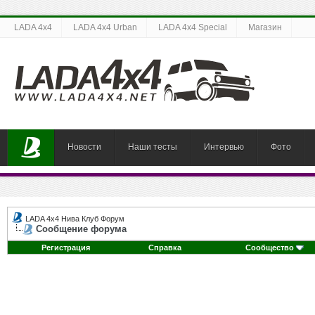
LADA 4x4
LADA 4x4 Urban
LADA 4x4 Special
Магазин
Новости
Наши тесты
Интервью
Фото
LADA 4x4 Нива Клуб Форум
Сообщение форума
Регистрация
Справка
Сообщество