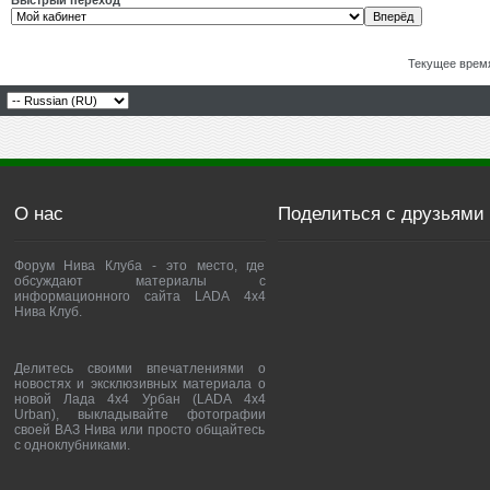
Быстрый переход
Текущее врем
О нас
Поделиться с друзьями
Форум Нива Клуба - это место, где
обсуждают материалы с
информационного сайта LADA 4x4
Нива Клуб.
Делитесь своими впечатлениями о
новостях и эксклюзивных материала о
новой Лада 4х4 Урбан (LADA 4x4
Urban), выкладывайте фотографии
своей ВАЗ Нива или просто общайтесь
с одноклубниками.