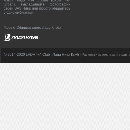
новой Лада 4х4 Урбан (LADA 4x4
Urban), выкладывайте фотографии
своей ВАЗ Нива или просто общайтесь
с одноклубниками.
Проект Официального Лада Клуба
© 2014-2020 LADA 4x4 Club | Лада Нива Клуб |
Разместить рекламу на сайт