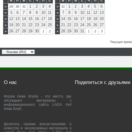
В
П
В
С
Ч
П
С
В
П
В
С
Ч
П
С
1
2
3
4
1
2
3
4
5
6
>
29
30
31
>
31
5
6
7
8
9
10
11
7
8
9
10
11
12
13
>
>
12
13
14
15
16
17
18
14
15
16
17
18
19
20
>
>
19
20
21
22
23
24
25
21
22
23
24
25
26
27
>
>
26
27
28
29
30
28
29
30
31
>
1
2
>
1
2
3
Текущее врем
О нас
Поделиться с друзьями
Форум Нива Клуба - это место, где
обсуждают материалы с
информационного сайта LADA 4x4
Нива Клуб.
Делитесь своими впечатлениями о
новостях и эксклюзивных материала о