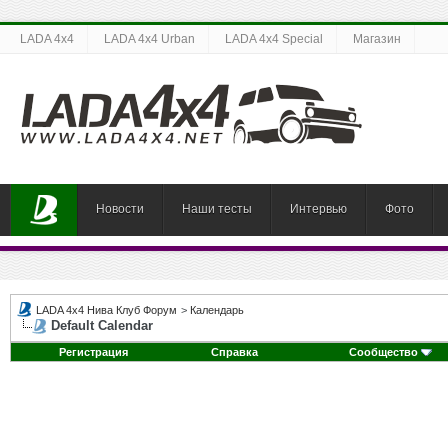
LADA 4x4
LADA 4x4 Urban
LADA 4x4 Special
Магазин
Новости
Наши тесты
Интервью
Фото
LADA 4x4 Нива Клуб Форум
>
Календарь
Default Calendar
Регистрация
Справка
Сообщество