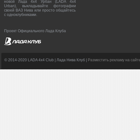
новой Лада 4х4 Урбан (LADA 4x4
Urban), выкладывайте фотографии
своей ВАЗ Нива или просто общайтесь
с одноклубниками.
Проект Официального Лада Клуба
© 2014-2020 LADA 4x4 Club | Лада Нива Клуб |
Разместить рекламу на сайт