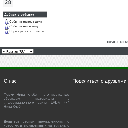
28
Добавить событие
Событие на весь день
Событие на период
Периодическое событие
Текущее врем
О нас
Поделиться с друзьями
Форум Нива Клуба - это место, где
обсуждают материалы с
информационного сайта LADA 4x4
Нива Клуб.
Делитесь своими впечатлениями о
новостях и эксклюзивных материала о