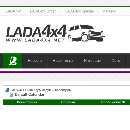
LADA 4x4
LADA 4x4 Urban
LADA 4x4 Special
Магазин
Новости
Наши тесты
Интервью
Фото
LADA 4x4 Нива Клуб Форум
>
Календарь
Default Calendar
Регистрация
Справка
Сообщество