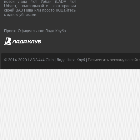
новой Лада 4х4 Урбан (LADA 4x4
Urban), выкладывайте фотографии
своей ВАЗ Нива или просто общайтесь
с одноклубниками.
Проект Официального Лада Клуба
© 2014-2020 LADA 4x4 Club | Лада Нива Клуб |
Разместить рекламу на сайт