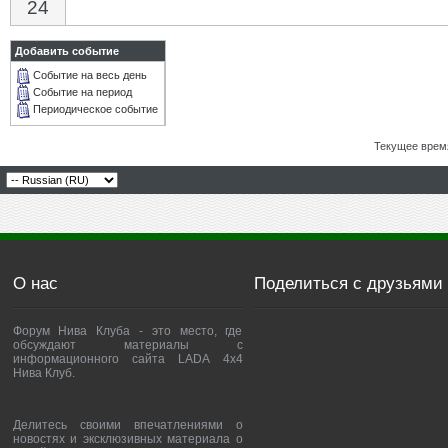
24
Добавить событие
Событие на весь день
Событие на период
Периодическое событие
Текущее врем
О нас
Поделиться с друзьями
Форум Нива Клуба - это место, где
обсуждают материалы с
информационного сайта LADA 4x4
Нива Клуб.
Делитесь своими впечатлениями о
новостях и эксклюзивных материала о