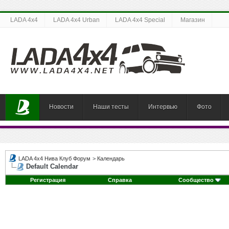
LADA 4x4
LADA 4x4 Urban
LADA 4x4 Special
Магазин
Новости
Наши тесты
Интервью
Фото
LADA 4x4 Нива Клуб Форум
>
Календарь
Default Calendar
Регистрация
Справка
Сообщество