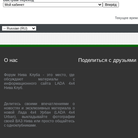
Быстрый переход
Текущее врем
О нас
Поделиться с друзьями
Форум Нива Клуба - это место, где
обсуждают материалы с
информационного сайта LADA 4x4
Нива Клуб.
Делитесь своими впечатлениями о
новостях и эксклюзивных материала о
новой Лада 4х4 Урбан (LADA 4x4
Urban), выкладывайте фотографии
своей ВАЗ Нива или просто общайтесь
с одноклубниками.