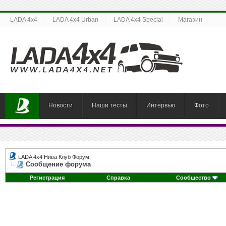
LADA 4x4
LADA 4x4 Urban
LADA 4x4 Special
Магазин
Новости
Наши тесты
Интервью
Фото
LADA 4x4 Нива Клуб Форум
Сообщение форума
Регистрация
Справка
Сообщество