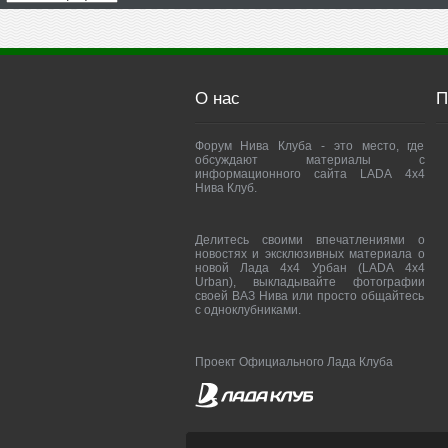
О нас
П
Форум Нива Клуба - это место, где
обсуждают материалы с
информационного сайта LADA 4x4
Нива Клуб.
Делитесь своими впечатлениями о
новостях и эксклюзивных материала о
новой Лада 4х4 Урбан (LADA 4x4
Urban), выкладывайте фотографии
своей ВАЗ Нива или просто общайтесь
с одноклубниками.
Проект Официального Лада Клуба