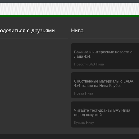
оделиться с друзьями
Нива
Важные и интересные новости о
Лада 4х4.
Новости ВАЗ Нива
Собственные материалы о LADA
4x4 только на Нива Клубе.
Новая Нива
Читайте тест-драйвы ВАЗ Нива
перед покупкой.
Купить Ниву