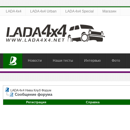
LADA 4x4
LADA 4x4 Urban
LADA 4x4 Special
Магазин
Новости
Наши тесты
Интервью
Фото
LADA 4x4 Нива Клуб Форум
Сообщение форума
Регистрация
Справка