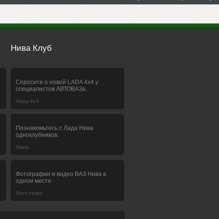
Нива Клуб
Спросите о новой LADA 4x4 у
специалистов АВТОВАЗа.
Нива 4х4
Познакомьтесь с Лада Нива
одноклубников.
Нива
Фотографии и видео ВАЗ Нива в
одном месте.
Фото Нива