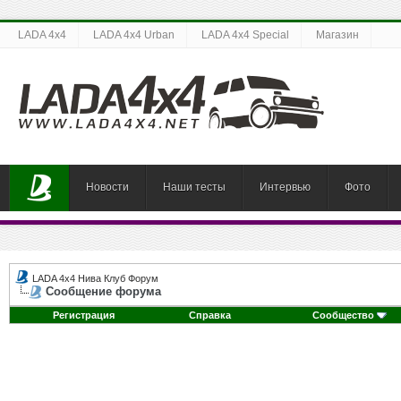
LADA 4x4
LADA 4x4 Urban
LADA 4x4 Special
Магазин
Новости
Наши тесты
Интервью
Фото
LADA 4x4 Нива Клуб Форум
Сообщение форума
Регистрация
Справка
Сообщество