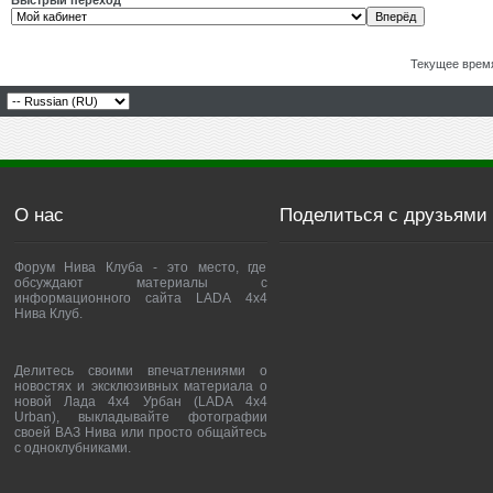
Быстрый переход
Текущее врем
О нас
Поделиться с друзьями
Форум Нива Клуба - это место, где
обсуждают материалы с
информационного сайта LADA 4x4
Нива Клуб.
Делитесь своими впечатлениями о
новостях и эксклюзивных материала о
новой Лада 4х4 Урбан (LADA 4x4
Urban), выкладывайте фотографии
своей ВАЗ Нива или просто общайтесь
с одноклубниками.