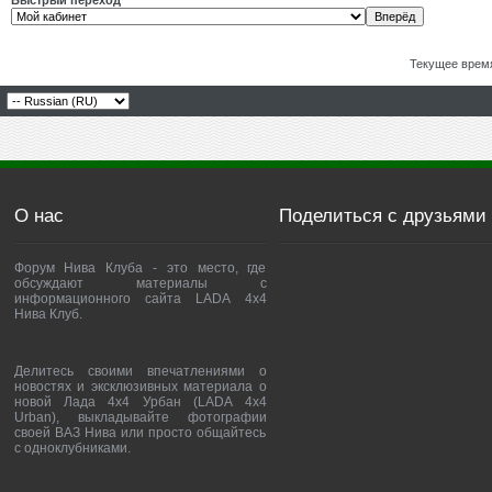
Быстрый переход
Текущее врем
О нас
Поделиться с друзьями
Форум Нива Клуба - это место, где
обсуждают материалы с
информационного сайта LADA 4x4
Нива Клуб.
Делитесь своими впечатлениями о
новостях и эксклюзивных материала о
новой Лада 4х4 Урбан (LADA 4x4
Urban), выкладывайте фотографии
своей ВАЗ Нива или просто общайтесь
с одноклубниками.