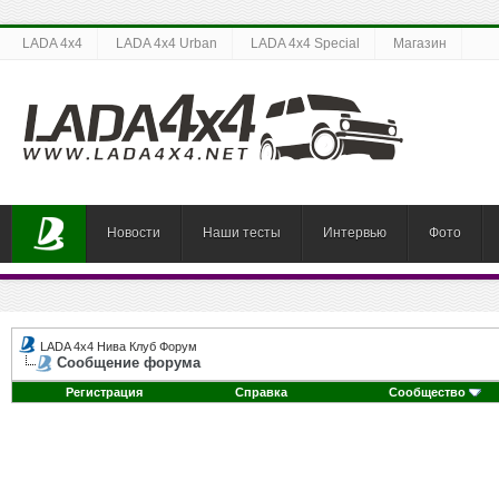
LADA 4x4
LADA 4x4 Urban
LADA 4x4 Special
Магазин
Новости
Наши тесты
Интервью
Фото
LADA 4x4 Нива Клуб Форум
Сообщение форума
Регистрация
Справка
Сообщество