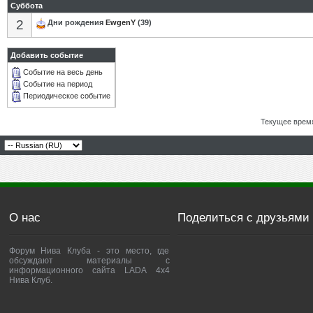
Суббота
2
Дни рождения
EwgenY
(39)
Добавить событие
Событие на весь день
Событие на период
Периодическое событие
Текущее врем
О нас
Поделиться с друзьями
Форум Нива Клуба - это место, где
обсуждают материалы с
информационного сайта LADA 4x4
Нива Клуб.