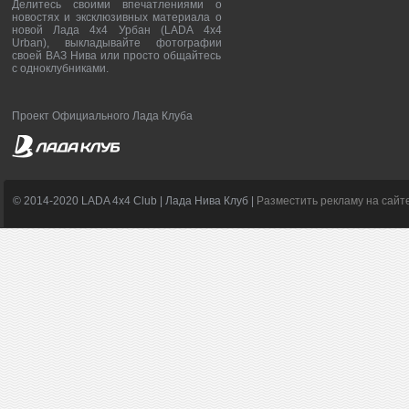
Делитесь своими впечатлениями о
новостях и эксклюзивных материала о
новой Лада 4х4 Урбан (LADA 4x4
Urban), выкладывайте фотографии
своей ВАЗ Нива или просто общайтесь
с одноклубниками.
Проект Официального Лада Клуба
© 2014-2020 LADA 4x4 Club | Лада Нива Клуб |
Разместить рекламу на сайт