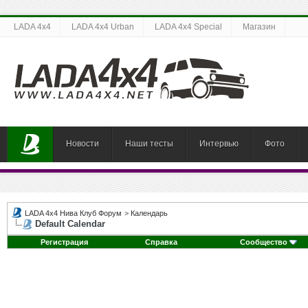
LADA 4x4
LADA 4x4 Urban
LADA 4x4 Special
Магазин
Новости
Наши тесты
Интервью
Фото
LADA 4x4 Нива Клуб Форум
>
Календарь
Default Calendar
Регистрация
Справка
Сообщество