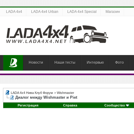
LADA 4x4
LADA 4x4 Urban
LADA 4x4 Special
Магазин
Новости
Наши тесты
Интервью
Фото
LADA 4x4 Нива Клуб Форум
>
Wishmaster
Диалог между Wishmaster и Piet
Регистрация
Справка
Сообщество