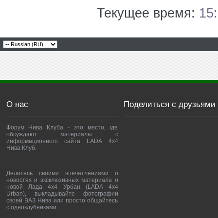
Текущее время:
15
О нас
Поделиться с друзьями
Форум Нива Клуба - это место, где
обсуждают материалы с
информационного сайта LADA 4x4
Нива Клуб.
Делитесь своими впечатлениями о
новостях и эксклюзивных материала о
новой Лада 4х4 Урбан (LADA 4x4
Urban), выкладывайте фотографии
своей ВАЗ Нива или просто общайтесь
с одноклубниками.