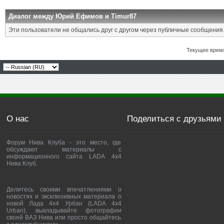
Диалог между Юрий Ефимов и Timur87
Эти пользователи не общались друг с другом через публичные сообщения
Текущее врем
О нас
Поделиться с друзьями
Форум Нива Клуба - это место, где
обсуждают материалы с
информационного сайта LADA 4x4
Нива Клуб.
Делитесь своими впечатлениями о
новостях и эксклюзивных материала о
новой Лада 4х4 Урбан (LADA 4x4
Urban), выкладывайте фотографии
своей ВАЗ Нива или просто общайтесь