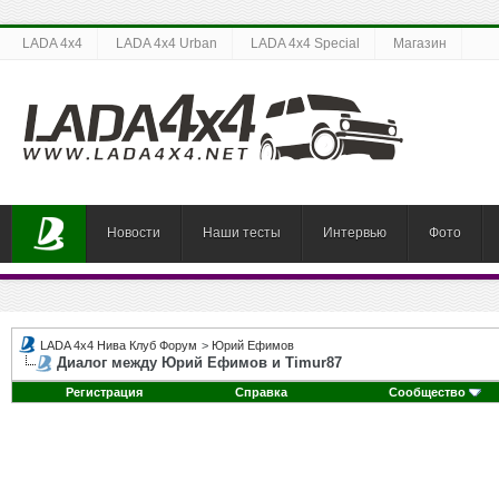
LADA 4x4
LADA 4x4 Urban
LADA 4x4 Special
Магазин
Новости
Наши тесты
Интервью
Фото
LADA 4x4 Нива Клуб Форум
>
Юрий Ефимов
Диалог между Юрий Ефимов и Timur87
Регистрация
Справка
Сообщество