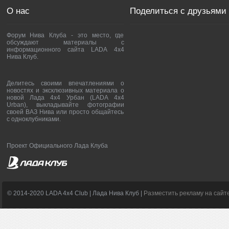
О нас
Поделиться с друзьями
Форум Нива Клуба - это место, где
обсуждают материалы с
информационного сайта LADA 4x4
Нива Клуб.
Делитесь своими впечатлениями о
новостях и эксклюзивных материала о
новой Лада 4х4 Урбан (LADA 4x4
Urban), выкладывайте фотографии
своей ВАЗ Нива или просто общайтесь
с одноклубниками.
Проект Официального Лада Клуба
© 2014-2020 LADA 4x4 Club | Лада Нива Клуб |
Разместить рекламу на сайт