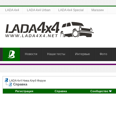
LADA 4x4
LADA 4x4 Urban
LADA 4x4 Special
Магазин
Новости
Наши тесты
Интервью
Фото
LADA 4x4 Нива Клуб Форум
Справка
Регистрация
Справка
Сообщество