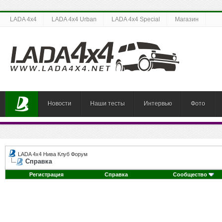
LADA 4x4
LADA 4x4 Urban
LADA 4x4 Special
Магазин
Новости
Наши тесты
Интервью
Фото
LADA 4x4 Нива Клуб Форум
Справка
Регистрация
Справка
Сообщество