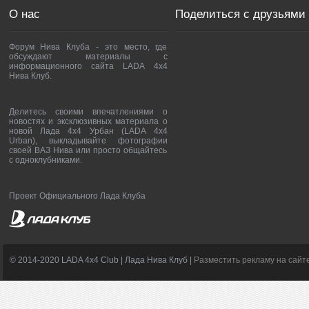
О нас
Поделиться с друзьями
Форум Нива Клуба - это место, где
обсуждают материалы с
информационного сайта LADA 4x4
Нива Клуб.
Делитесь своими впечатлениями о
новостях и эксклюзивных материала о
новой Лада 4х4 Урбан (LADA 4x4
Urban), выкладывайте фотографии
своей ВАЗ Нива или просто общайтесь
с одноклубниками.
Проект Официального Лада Клуба
© 2014-2020 LADA 4x4 Club | Лада Нива Клуб |
Разместить рекламу на сайт