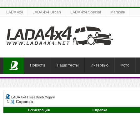
LADA 4x4
LADA 4x4 Urban
LADA 4x4 Special
Магазин
Новости
Наши тесты
Интервью
Фото
LADA 4x4 Нива Клуб Форум
Справка
Регистрация
Справка