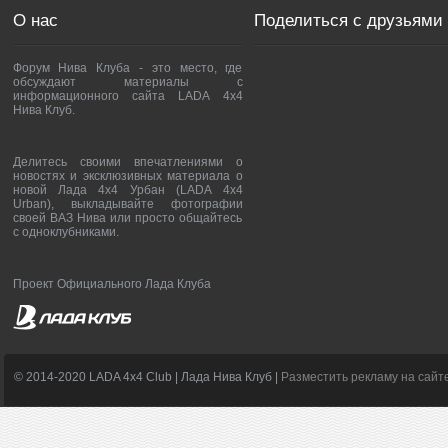
О нас
Поделиться с друзьями
Форум Нива Клуба - это место, где
обсуждают материалы с
информационного сайта LADA 4x4
Нива Клуб.
Делитесь своими впечатлениями о
новостях и эксклюзивных материала о
новой Лада 4х4 Урбан (LADA 4x4
Urban), выкладывайте фотографии
своей ВАЗ Нива или просто общайтесь
с одноклубниками.
Проект Официального Лада Клуба
© 2014-2020 LADA 4x4 Club | Лада Нива Клуб |
Разместить рекламу на сайт