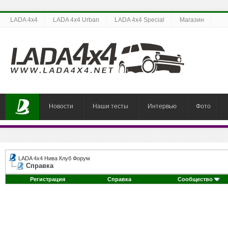
LADA 4x4
LADA 4x4 Urban
LADA 4x4 Special
Магазин
Новости
Наши тесты
Интервью
Фото
LADA 4x4 Нива Клуб Форум
Справка
Регистрация
Справка
Сообщество