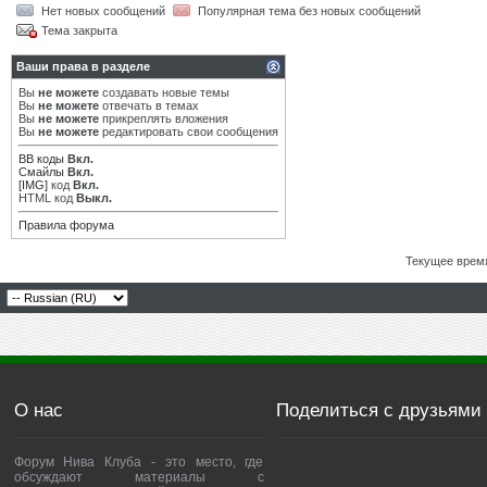
Нет новых сообщений
Популярная тема без новых сообщений
Тема закрыта
Ваши права в разделе
Вы
не можете
создавать новые темы
Вы
не можете
отвечать в темах
Вы
не можете
прикреплять вложения
Вы
не можете
редактировать свои сообщения
BB коды
Вкл.
Смайлы
Вкл.
[IMG]
код
Вкл.
HTML код
Выкл.
Правила форума
Текущее врем
О нас
Поделиться с друзьями
Форум Нива Клуба - это место, где
обсуждают материалы с