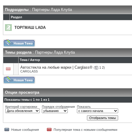
Подразделы
: Партнеры Лада Клуба
Раздел
ТОРГМАШ LADA
Темы раздела
: Партнеры Лада Клуба
Тема
/
Автор
Автостекла на любые марки | Carglass®
(
1
2
)
CARGLASS
Опции просмотра
Показаны темы с 1 по 1 из 1
Критерий сортировки
Порядок отображения
Показать
Новые сообщения
Популярная тема с новыми сообщениями