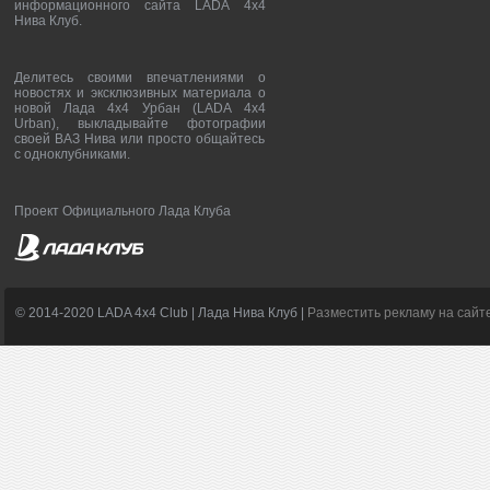
информационного сайта LADA 4x4
Нива Клуб.
Делитесь своими впечатлениями о
новостях и эксклюзивных материала о
новой Лада 4х4 Урбан (LADA 4x4
Urban), выкладывайте фотографии
своей ВАЗ Нива или просто общайтесь
с одноклубниками.
Проект Официального Лада Клуба
© 2014-2020 LADA 4x4 Club | Лада Нива Клуб |
Разместить рекламу на сайт