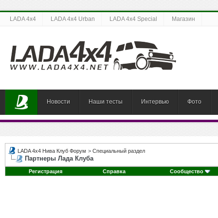
LADA 4x4
LADA 4x4 Urban
LADA 4x4 Special
Магазин
Новости
Наши тесты
Интервью
Фото
LADA 4x4 Нива Клуб Форум
>
Специальный раздел
Партнеры Лада Клуба
Регистрация
Справка
Сообщество