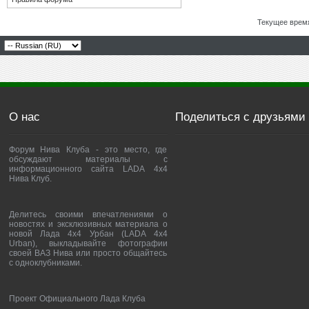
Текущее врем
О нас
Поделиться с друзьями
Форум Нива Клуба - это место, где
обсуждают материалы с
информационного сайта LADA 4x4
Нива Клуб.
Делитесь своими впечатлениями о
новостях и эксклюзивных материала о
новой Лада 4х4 Урбан (LADA 4x4
Urban), выкладывайте фотографии
своей ВАЗ Нива или просто общайтесь
с одноклубниками.
Проект Официального Лада Клуба