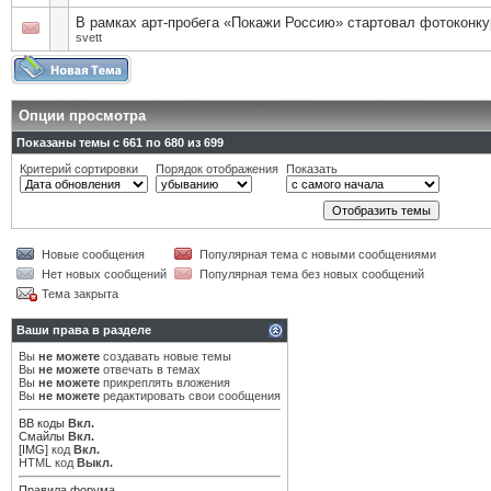
В рамках арт-пробега «Покажи Россию» стартовал фотоконку
svett
Опции просмотра
Показаны темы с 661 по 680 из 699
Критерий сортировки
Порядок отображения
Показать
Новые сообщения
Популярная тема с новыми сообщениями
Нет новых сообщений
Популярная тема без новых сообщений
Тема закрыта
Ваши права в разделе
Вы
не можете
создавать новые темы
Вы
не можете
отвечать в темах
Вы
не можете
прикреплять вложения
Вы
не можете
редактировать свои сообщения
BB коды
Вкл.
Смайлы
Вкл.
[IMG]
код
Вкл.
HTML код
Выкл.
Правила форума