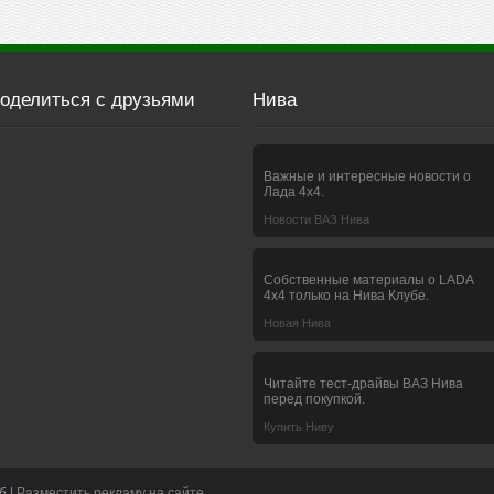
оделиться с друзьями
Нива
Важные и интересные новости о
Лада 4х4.
Новости ВАЗ Нива
Собственные материалы о LADA
4x4 только на Нива Клубе.
Новая Нива
Читайте тест-драйвы ВАЗ Нива
перед покупкой.
Купить Ниву
б |
Разместить рекламу на сайте