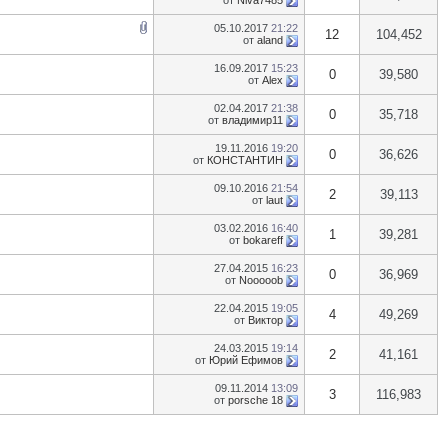
от
Niva7485
05.10.2017
21:22
12
104,452
от
aland
16.09.2017
15:23
0
39,580
от
Alex
02.04.2017
21:38
0
35,718
от
владимир11
19.11.2016
19:20
0
36,626
от
КОНСТАНТИН
09.10.2016
21:54
2
39,113
от
laut
03.02.2016
16:40
1
39,281
от
bokareff
27.04.2015
16:23
0
36,969
от
Nooooob
22.04.2015
19:05
4
49,269
от
Виктор
24.03.2015
19:14
2
41,161
от
Юрий Ефимов
09.11.2014
13:09
3
116,983
от
porsche 18