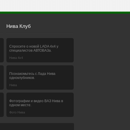
Нива Клуб
Спросите о новой LADA 4x4 у
специалистов АВТОВАЗа.
Нива 4х4
Познакомьтесь с Лада Нива
одноклубников.
Нива
Фотографии и видео ВАЗ Нива в
одном месте.
Фото Нива