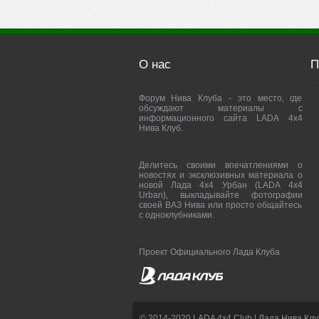
О нас
П
Форум Нива Клуба - это место, где
обсуждают материалы с
информационного сайта LADA 4x4
Нива Клуб.
Делитесь своими впечатлениями о
новостях и эксклюзивных материала о
новой Лада 4х4 Урбан (LADA 4x4
Urban), выкладывайте фотографии
своей ВАЗ Нива или просто общайтесь
с одноклубниками.
Проект Официального Лада Клуба
© 2014-2020 LADA 4x4 Club | Лада Нива Клу