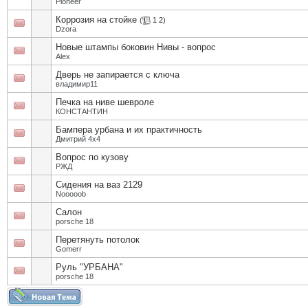
Pioneer
Коррозия на стойке
(
1
2
)
Dzora
Новые штампы боковин Нивы - вопрос
Alex
Дверь не запирается с ключа
владимир11
Печка на ниве шевроле
КОНСТАНТИН
Бампера урбана и их практичность
Дмитрий 4х4
Вопрос по кузову
РЖД
Сидения на ваз 2129
Nooooob
Салон
porsche 18
Перетянуть потолок
Gomerr
Руль "УРБАНА"
porsche 18