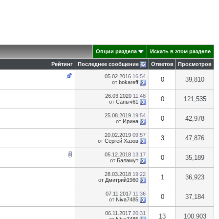
Опции раздела
Искать в этом разделе
Рейтинг
Последнее сообщение
Ответов
Просмотров
05.02.2016
16:54
0
39,810
от
bokareff
26.03.2020
11:48
0
121,535
от
Саныч61
25.08.2019
19:54
0
42,978
от
Ирина
20.02.2019
09:57
3
47,876
от
Сергей Хазов
05.12.2018
13:17
0
35,189
от
Баламут
28.03.2018
19:22
1
36,923
от
Дмитрий1960
07.11.2017
11:36
0
37,184
от
Niva7485
06.11.2017
20:31
13
100,903