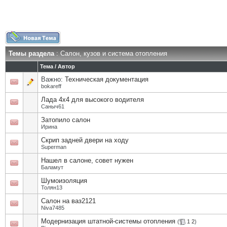
Темы раздела
: Салон, кузов и система отопления
Тема
/
Автор
Важно:
Техническая документация
bokareff
Лада 4х4 для высокого водителя
Саныч61
Затопило салон
Ирина
Скрип задней двери на ходу
Superman
Нашел в салоне, совет нужен
Баламут
Шумоизоляция
Толян13
Салон на ваз2121
Niva7485
Модернизация штатной-системы отопления
(
1
2
)