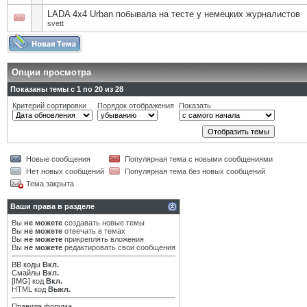
LADA 4x4 Urban побывала на тесте у немецких журналистов
svett
Опции просмотра
Показаны темы с 1 по 20 из 28
Критерий сортировки
Порядок отображения
Показать
Новые сообщения
Популярная тема с новыми сообщениями
Нет новых сообщений
Популярная тема без новых сообщений
Тема закрыта
Ваши права в разделе
Вы
не можете
создавать новые темы
Вы
не можете
отвечать в темах
Вы
не можете
прикреплять вложения
Вы
не можете
редактировать свои сообщения
BB коды
Вкл.
Смайлы
Вкл.
[IMG]
код
Вкл.
HTML код
Выкл.
Правила форума