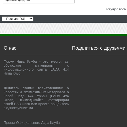
Текущее врем
О нас
Поделиться с друзьями
Форум Нива Клуба - это место, где
обсуждают материалы с
информационного сайта LADA 4x4
Нива Клуб.
Делитесь своими впечатлениями о
новостях и эксклюзивных материала о
новой Лада 4х4 Урбан (LADA 4x4
Urban), выкладывайте фотографии
своей ВАЗ Нива или просто общайтесь
с одноклубниками.
Проект Официального Лада Клуба