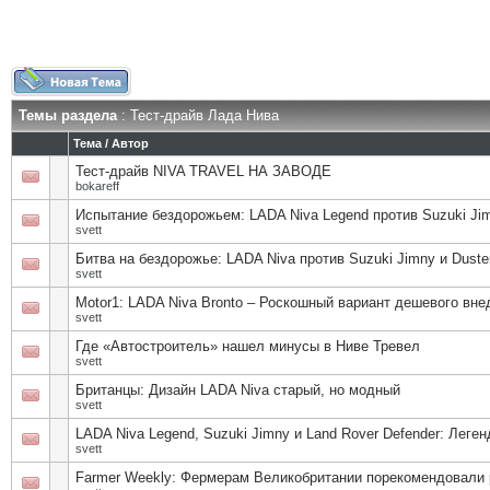
Темы раздела
: Тест-драйв Лада Нива
Тема
/
Автор
Тест-драйв NIVA TRAVEL НА ЗАВОДЕ
bokareff
Испытание бездорожьем: LADA Niva Legend против Suzuki Jim
svett
Битва на бездорожье: LADA Niva против Suzuki Jimny и Duste
svett
Motor1: LADA Niva Bronto – Роскошный вариант дешевого вн
svett
Где «Автостроитель» нашел минусы в Ниве Тревел
svett
Британцы: Дизайн LADA Niva старый, но модный
svett
LADA Niva Legend, Suzuki Jimny и Land Rover Defender: Леге
svett
Farmer Weekly: Фермерам Великобритании порекомендовали