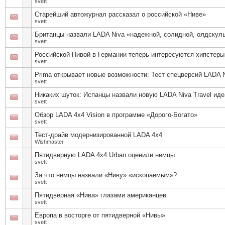
svett
Старейший автожурнал рассказал о российской «Ниве»
svett
Британцы назвали LADA Niva «надежной, солидной, олдскуль
svett
Российской Нивой в Германии теперь интересуются хипстеры
svett
Prima открывает новые возможности: Тест спецверсий LADA Ni
svett
Никаких шуток: Испанцы назвали новую LADA Niva Travel и
svett
Обзор LADA 4x4 Vision в программе «Дорого-Богато»
svett
Тест-драйв модернизированной LADA 4x4
Wishmaster
Пятидверную LADA 4х4 Urban оценили немцы
svett
За что немцы назвали «Ниву» «ископаемым»?
svett
Пятидверная «Нива» глазами американцев
svett
Европа в восторге от пятидверной «Нивы»
svett