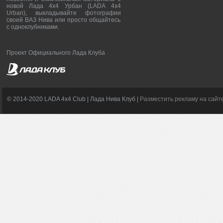
новой Лада 4х4 Урбан (LADA 4x4
Urban), выкладывайте фотографии
своей ВАЗ Нива или просто общайтесь
с одноклубниками.
Проект Официального Лада Клуба
© 2014-2020 LADA 4x4 Club | Лада Нива Клуб |
Разместить рекламу на сайт