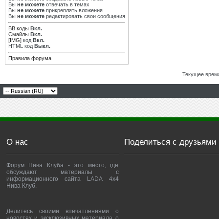
Вы
не можете
отвечать в темах
Вы
не можете
прикреплять вложения
Вы
не можете
редактировать свои сообщения
BB коды
Вкл.
Смайлы
Вкл.
[IMG]
код
Вкл.
HTML код
Выкл.
Правила форума
Текущее врем
О нас
Поделиться с друзьями
Форум Нива Клуба - это место, где
обсуждают материалы с
информационного сайта LADA 4x4
Нива Клуб.
Делитесь своими впечатлениями о
новостях и эксклюзивных материала о