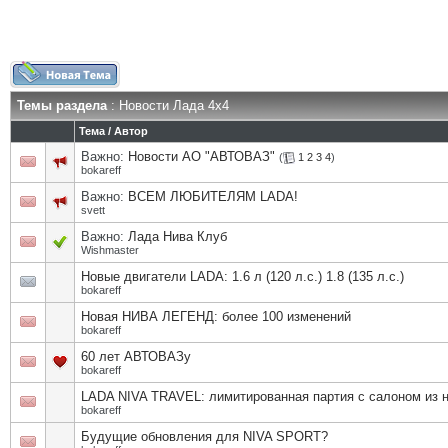
Темы раздела
: Новости Лада 4х4
Тема
/
Автор
Важно:
Новости АО "АВТОВАЗ"
(
1
2
3
4
)
bokareff
Важно:
ВСЕМ ЛЮБИТЕЛЯМ LADA!
svett
Важно:
Лада Нива Клуб
Wishmaster
Новые двигатели LADA: 1.6 л (120 л.с.) 1.8 (135 л.с.)
bokareff
Новая НИВА ЛЕГЕНД: более 100 изменений
bokareff
60 лет АВТОВАЗу
bokareff
LADA NIVA TRAVEL: лимитированная партия с салоном из 
bokareff
Будущие обновления для NIVA SPORT?