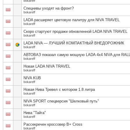
bokareff
Спецнивы уходят на фронт?
bokareff
LADA расширяет цветовую палитру для NIVA TRAVEL
bokareff
Скоро стартуют продажи обновленной LADA NIVA TRAVEL
bokareff
LADA NIVA — ЛУЧШИЙ КОМПАКТНЫЙ ВНЕДОРОЖНИК
bokareff
АВТОВАЗ показал самую мощную LADA 4x4 NIVA для RAL
bokareff
Новая LADA NIVA TRAVEL
bokareff
NIVA KUB
bokareff
Новая Нива Тревел с мотором 1.8 литра
bokareff
NIVA SPORT спецверсия "Шелковый путь"
bokareff
Нива "Тайга"
bokareff
Рассекречен кроссовер В+ Cross
bokareff