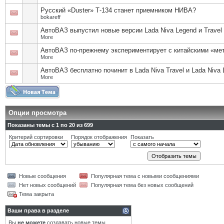
Русский «Duster» Т-134 станет приемником НИВА?
bokareff
АвтоВАЗ выпустил новые версии Lada Niva Legend и Travel
More
АвтоВАЗ по-прежнему экспериментирует с китайскими «ме
More
АвтоВАЗ бесплатно починит в Lada Niva Travel и Lada Niva
More
Опции просмотра
Показаны темы с 1 по 20 из 699
Критерий сортировки
Порядок отображения
Показать
Новые сообщения
Популярная тема с новыми сообщениями
Нет новых сообщений
Популярная тема без новых сообщений
Тема закрыта
Ваши права в разделе
Вы
не можете
создавать новые темы