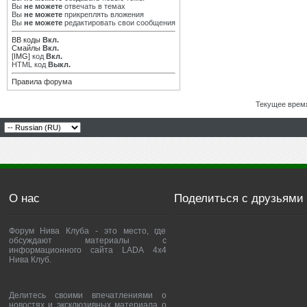
Вы
не можете
отвечать в темах
Вы
не можете
прикреплять вложения
Вы
не можете
редактировать свои сообщения
BB коды
Вкл.
Смайлы
Вкл.
[IMG]
код
Вкл.
HTML код
Выкл.
Правила форума
Текущее врем
О нас
Поделиться с друзьями
Форум Нива Клуба - это место, где
обсуждают материалы с
информационного сайта LADA 4x4
Нива Клуб.
Делитесь своими впечатлениями о
новостях и эксклюзивных материала о