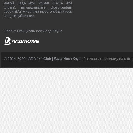
новой Лада 4х4 Урбан (LADA 4x4
Urban), выкладывайте фотографии
своей ВАЗ Нива или просто общайтесь
с одноклубниками.
Проект Официального Лада Клуба
© 2014-2020 LADA 4x4 Club | Лада Нива Клуб |
Разместить рекламу на сайт