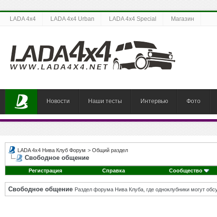
LADA 4x4
LADA 4x4 Urban
LADA 4x4 Special
Магазин
Новости
Наши тесты
Интервью
Фото
LADA 4x4 Нива Клуб Форум
>
Общий раздел
Свободное общение
Регистрация
Справка
Сообщество
Свободное общение
Раздел форума Нива Клуба, где одноклубники могут об