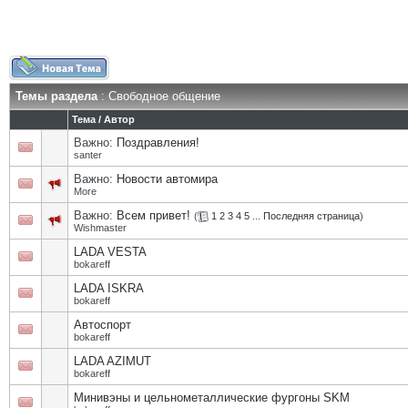
Темы раздела
: Свободное общение
Тема
/
Автор
Важно:
Поздравления!
santer
Важно:
Новости автомира
More
Важно:
Всем привет!
(
1
2
3
4
5
...
Последняя страница
)
Wishmaster
LADA VESTA
bokareff
LADA ISKRA
bokareff
Автоспорт
bokareff
LADA AZIMUT
bokareff
Минивэны и цельнометаллические фургоны SKM