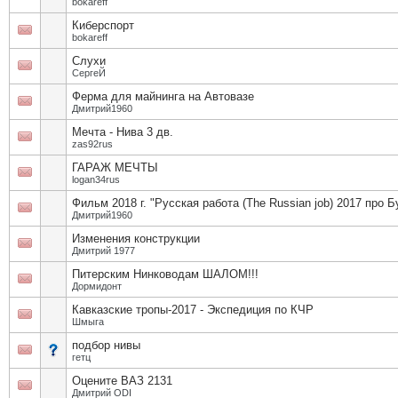
bokareff
Киберспорт
bokareff
Слухи
СергеЙ
Ферма для майнинга на Автовазе
Дмитрий1960
Мечта - Нива 3 дв.
zas92rus
ГАРАЖ МЕЧТЫ
logan34rus
Фильм 2018 г. "Русская работа (The Russian job) 2017 про
Дмитрий1960
Изменения конструкции
Дмитрий 1977
Питерским Нинководам ШАЛОМ!!!
Дормидонт
Кавказские тропы-2017 - Экспедиция по КЧР
Шмыга
подбор нивы
гетц
Оцените ВАЗ 2131
Дмитрий ODI