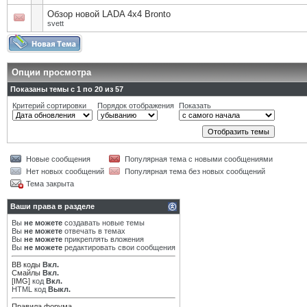
Обзор новой LADA 4x4 Bronto
svett
Опции просмотра
Показаны темы с 1 по 20 из 57
Критерий сортировки
Порядок отображения
Показать
Новые сообщения
Популярная тема с новыми сообщениями
Нет новых сообщений
Популярная тема без новых сообщений
Тема закрыта
Ваши права в разделе
Вы
не можете
создавать новые темы
Вы
не можете
отвечать в темах
Вы
не можете
прикреплять вложения
Вы
не можете
редактировать свои сообщения
BB коды
Вкл.
Смайлы
Вкл.
[IMG]
код
Вкл.
HTML код
Выкл.
Правила форума