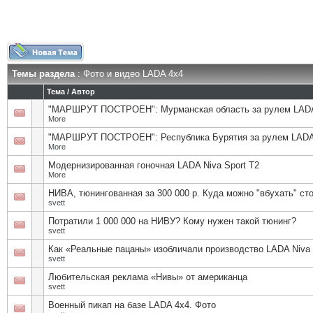
Темы раздела
: Фото и видео LADA 4x4
Тема
/
Автор
"МАРШРУТ ПОСТРОЕН": Мурманская область за рулем LADA
More
"МАРШРУТ ПОСТРОЕН": Республика Бурятия за рулем LADA 
More
Модернизированная гоночная LADA Niva Sport T2
More
НИВА, тюнингованная за 300 000 р. Куда можно "вбухать" ст
svett
Потратили 1 000 000 на НИВУ? Кому нужен такой тюнинг?
svett
Как «Реальные пацаны» изобличали производство LADA Niva 
svett
Любительская реклама «Нивы» от американца
svett
Военный пикап на базе LADA 4x4. Фото