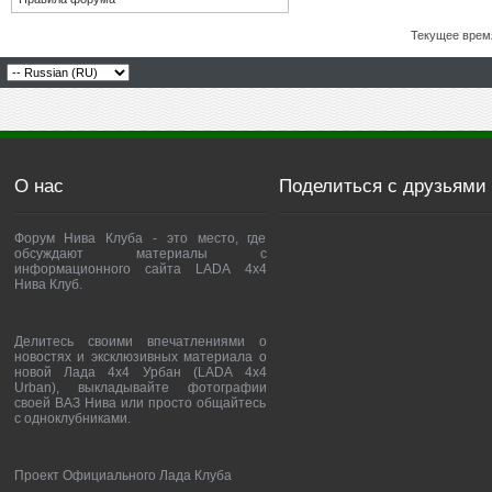
Текущее врем
О нас
Поделиться с друзьями
Форум Нива Клуба - это место, где
обсуждают материалы с
информационного сайта LADA 4x4
Нива Клуб.
Делитесь своими впечатлениями о
новостях и эксклюзивных материала о
новой Лада 4х4 Урбан (LADA 4x4
Urban), выкладывайте фотографии
своей ВАЗ Нива или просто общайтесь
с одноклубниками.
Проект Официального Лада Клуба