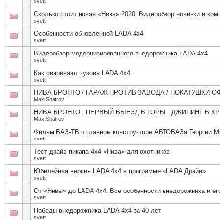
svett
Сколько стоит новая «Нива» 2020. Видеообзор новинки и ком
svett
Особенности обновленной LADA 4x4
svett
Видеообзор модернизированного внедорожника LADA 4х4
svett
Как сваривают кузова LADA 4x4
svett
НИВА БРОНТО / ГАРАЖ ПРОТИВ ЗАВОДА / ПОКАТУШКИ О
Max Shatrov
НИВА БРОНТО : ПЕРВЫЙ ВЫЕЗД В ГОРЫ : ДЖИПИНГ В К
Max Shatrov
Фильм ВАЗ-ТВ о главном конструкторе АВТОВАЗа Георгии М
svett
Тест-драйв пикапа 4х4 «Нива» для охотников
svett
Юбилейная версия LADA 4х4 в программе «LADA Драйв»
svett
От «Нивы» до LADA 4х4. Все особенности внедорожника и ег
svett
Победы внедорожника LADA 4х4 за 40 лет
svett