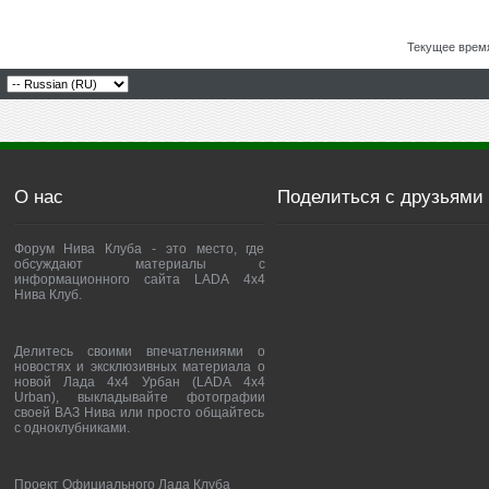
Текущее врем
О нас
Поделиться с друзьями
Форум Нива Клуба - это место, где
обсуждают материалы с
информационного сайта LADA 4x4
Нива Клуб.
Делитесь своими впечатлениями о
новостях и эксклюзивных материала о
новой Лада 4х4 Урбан (LADA 4x4
Urban), выкладывайте фотографии
своей ВАЗ Нива или просто общайтесь
с одноклубниками.
Проект Официального Лада Клуба