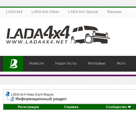
LADA 4x4
LADA 4x4 Urban
LADA 4x4 Special
Магазин
Новости
Наши тесты
Интервью
Фото
LADA 4x4 Нива Клуб Форум
Информационный раздел
Регистрация
Справка
Сообщество