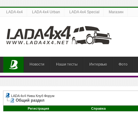
LADA 4x4
LADA 4x4 Urban
LADA 4x4 Special
Магазин
Новости
Наши тесты
Интервью
Фото
LADA 4x4 Нива Клуб Форум
Общий раздел
Регистрация
Справка