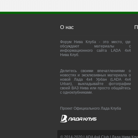
О нас
П
Форум Нива Клуба - это место, где
обсуждают материалы с
информационного сайта LADA 4x4
Нива Клуб.
Делитесь своими впечатлениями о
новостях и эксклюзивных материала о
новой Лада 4х4 Урбан (LADA 4x4
Urban), выкладывайте фотографии
своей ВАЗ Нива или просто общайтесь
с одноклубниками.
Проект Официального Лада Клуба
© 2014-2020 LADA 4x4 Club | Лада Нива Клу