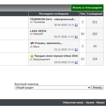
Искать в этом разделе
Последнее сообщение
Тем
Сообщений
ТЕХИНКОМ-Авто - официальный...
5
621
от
Техинком
30.04.2020
18:26
LADA VESTA
50
250
от
bokareff
25.07.2026
12:53
Отзывы, замечания,...
5
44
от
More
21.11.2023
19:41
Продаю свою черную Urban 2016
63
104
от
NivaUrban4x4
19.03.2020
20:05
Быстрый переход
Обратная связь
-
Архив
-
Вверх