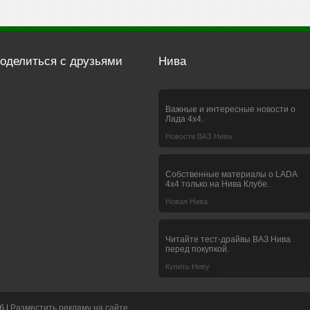
оделиться с друзьями
Нива
Важные и интересные новости о
Лада 4х4.
Новости ВАЗ Нива
Собственные материалы о LADA
4x4 только на Нива Клубе.
Новая Нива
Читайте тест-драйвы ВАЗ Нива
перед покупкой.
Купить Ниву
б |
Разместить рекламу на сайте