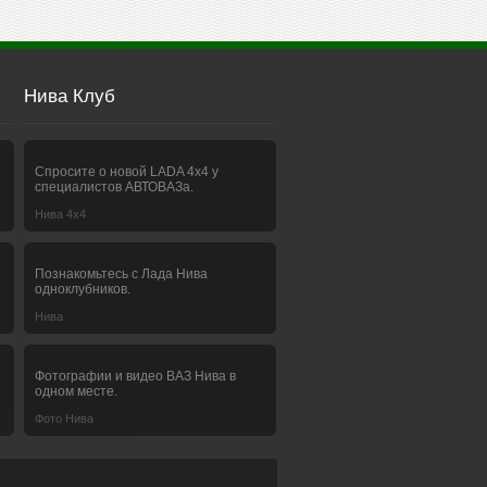
Нива Клуб
Спросите о новой LADA 4x4 у
специалистов АВТОВАЗа.
Нива 4х4
Познакомьтесь с Лада Нива
одноклубников.
Нива
Фотографии и видео ВАЗ Нива в
одном месте.
Фото Нива