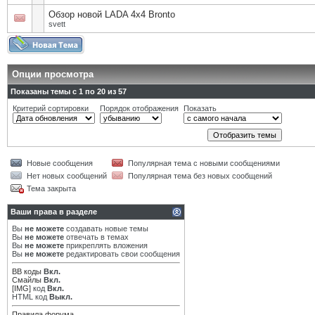
Обзор новой LADA 4x4 Bronto
svett
Опции просмотра
Показаны темы с 1 по 20 из 57
Критерий сортировки
Порядок отображения
Показать
Новые сообщения
Популярная тема с новыми сообщениями
Нет новых сообщений
Популярная тема без новых сообщений
Тема закрыта
Ваши права в разделе
Вы
не можете
создавать новые темы
Вы
не можете
отвечать в темах
Вы
не можете
прикреплять вложения
Вы
не можете
редактировать свои сообщения
BB коды
Вкл.
Смайлы
Вкл.
[IMG]
код
Вкл.
HTML код
Выкл.
Правила форума