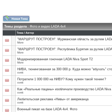
Темы раздела
: Фото и видео LADA 4x4
Тема
/
Автор
"МАРШРУТ ПОСТРОЕН": Мурманская область за рулем LADA
More
"МАРШРУТ ПОСТРОЕН": Республика Бурятия за рулем LADA 
More
Модернизированная гоночная LADA Niva Sport T2
More
НИВА, тюнингованная за 300 000 р. Куда можно "вбухать" ст
svett
Потратили 1 000 000 на НИВУ? Кому нужен такой тюнинг?
svett
Как «Реальные пацаны» изобличали производство LADA Niva 
svett
Любительская реклама «Нивы» от американца
svett
Военный пикап на базе LADA 4x4. Фото