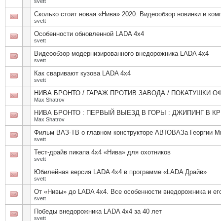
svett
Сколько стоит новая «Нива» 2020. Видеообзор новинки и ком
svett
Особенности обновленной LADA 4x4
svett
Видеообзор модернизированного внедорожника LADA 4х4
svett
Как сваривают кузова LADA 4x4
svett
НИВА БРОНТО / ГАРАЖ ПРОТИВ ЗАВОДА / ПОКАТУШКИ О
Max Shatrov
НИВА БРОНТО : ПЕРВЫЙ ВЫЕЗД В ГОРЫ : ДЖИПИНГ В К
Max Shatrov
Фильм ВАЗ-ТВ о главном конструкторе АВТОВАЗа Георгии М
svett
Тест-драйв пикапа 4х4 «Нива» для охотников
svett
Юбилейная версия LADA 4х4 в программе «LADA Драйв»
svett
От «Нивы» до LADA 4х4. Все особенности внедорожника и ег
svett
Победы внедорожника LADA 4х4 за 40 лет
svett