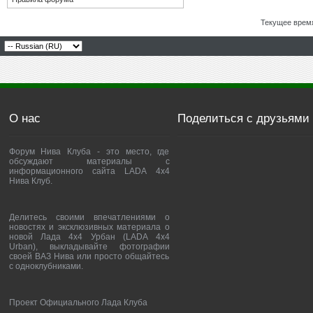
Текущее врем
О нас
Поделиться с друзьями
Форум Нива Клуба - это место, где
обсуждают материалы с
информационного сайта LADA 4x4
Нива Клуб.
Делитесь своими впечатлениями о
новостях и эксклюзивных материала о
новой Лада 4х4 Урбан (LADA 4x4
Urban), выкладывайте фотографии
своей ВАЗ Нива или просто общайтесь
с одноклубниками.
Проект Официального Лада Клуба