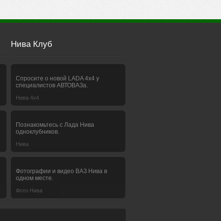
Нива Клуб
Спросите о новой LADA 4x4 у
специалистов АВТОВАЗа.
Нива 4х4
Познакомьтесь с Лада Нива
одноклубников.
Нива
Фотографии и видео ВАЗ Нива в
одном месте.
Фото Нива