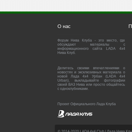
О нас
П
Форум Нива Клуба - это место, где
обсуждают материалы с
информационного сайта LADA 4x4
Нива Клуб.
Делитесь своими впечатлениями о
новостях и эксклюзивных материала о
новой Лада 4х4 Урбан (LADA 4x4
Urban), выкладывайте фотографии
своей ВАЗ Нива или просто общайтесь
с одноклубниками.
Проект Официального Лада Клуба
© 2014-2020 LADA 4x4 Club | Лада Нива Клу