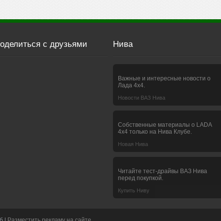
оделиться с друзьями
Нива
Важные и интересные новости о
Лада 4х4.
Новости ВАЗ Нива
Собственные материалы о LADA
4x4 только на Нива Клубе.
Новая Нива
Читайте тест-драйвы ВАЗ Нива
перед покупкой.
Купить Ниву
б |
Разместить рекламу на сайте