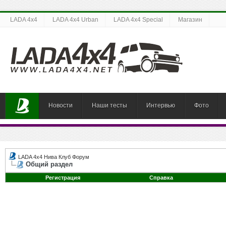
LADA 4x4
LADA 4x4 Urban
LADA 4x4 Special
Магазин
Новости
Наши тесты
Интервью
Фото
LADA 4x4 Нива Клуб Форум
Общий раздел
Регистрация
Справка