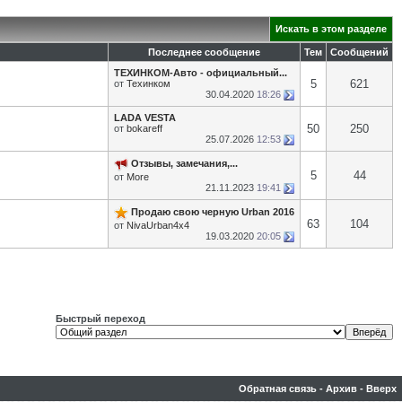
Искать в этом разделе
Последнее сообщение
Тем
Сообщений
ТЕХИНКОМ-Авто - официальный...
5
621
от
Техинком
30.04.2020
18:26
LADA VESTA
50
250
от
bokareff
25.07.2026
12:53
Отзывы, замечания,...
5
44
от
More
21.11.2023
19:41
Продаю свою черную Urban 2016
63
104
от
NivaUrban4x4
19.03.2020
20:05
Быстрый переход
Обратная связь
-
Архив
-
Вверх